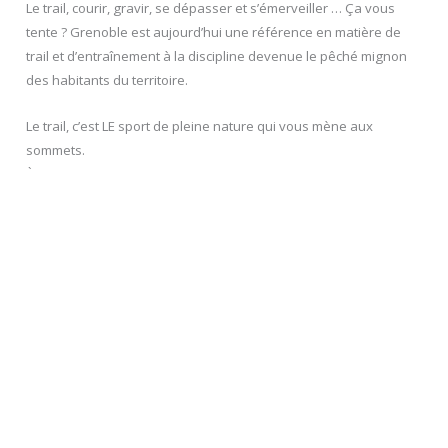
Le trail, courir, gravir, se dépasser et s’émerveiller … Ça vous
tente ? Grenoble est aujourd’hui une référence en matière de
trail et d’entraînement à la discipline devenue le pêché mignon
des habitants du territoire.
Le trail, c’est LE sport de pleine nature qui vous mène aux
sommets.
À Grenoble vous avez l’embarras du choix entre 3 massifs
montagneux : Chartreuse, Belledonne et Vercors pour des
sensations extrêmes.
De nombreux parcours ont été conçu avec des dénivelés positifs
et des technicités variées pour toujours plus de dépassement
de soi.
DÉCOUVREZ LES PARCOURS !
SE RENDRE À GRENOBLE